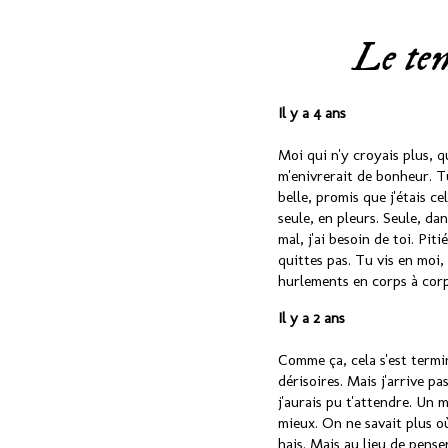
Le tem
Il y a 4 ans
Moi qui n'y croyais plus, q
m'enivrerait de bonheur. Tu
belle, promis que j'étais 
seule, en pleurs. Seule, dan
mal, j'ai besoin de toi. Pit
quittes pas. Tu vis en moi,
hurlements en corps à corp
Il y a 2 ans
Comme ça, cela s'est termin
dérisoires. Mais j'arrive pa
j'aurais pu t'attendre. Un 
mieux. On ne savait plus où 
hais. Mais au lieu de pense