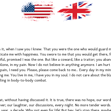
in it, when I saw you I knew. That you were the one who would guard 
icate me with happiness. You swore to me that you would get there, fo
ful, promised I was the one. But like a coward, like a traitor; you aba
Alone, in my pain. Now I do not believe in anything anymore. I am hurt
 pain, I need you. Please, please come back to me... Every day in my min
ing me. You live in me, I have you in my soul. I do not care about the 
wling in body-to-body combat.
hat, without having discussed it. It is true, there was no hope, our word
 over; our laughter, our discussions, every night. No more tender words
 year, a decade. Why not even for life! But hey, let's stop there, mayb