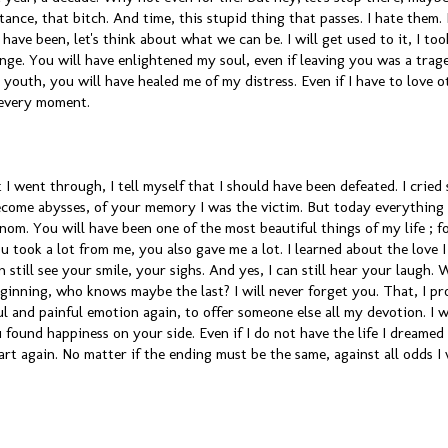
nce, that bitch. And time, this stupid thing that passes. I hate them. I
ave been, let's think about what we can be. I will get used to it, I too
ge. You will have enlightened my soul, even if leaving you was a trag
youth, you will have healed me of my distress. Even if I have to love o
 every moment.
I went through, I tell myself that I should have been defeated. I crie
come abysses, of your memory I was the victim. But today everything f
nom. You will have been one of the most beautiful things of my life ; fore
 took a lot from me, you also gave me a lot. I learned about the love I
n still see your smile, your sighs. And yes, I can still hear your laugh
eginning, who knows maybe the last? I will never forget you. That, I pr
l and painful emotion again, to offer someone else all my devotion. I w
u found happiness on your side. Even if I do not have the life I dreamed
art again. No matter if the ending must be the same, against all odds I