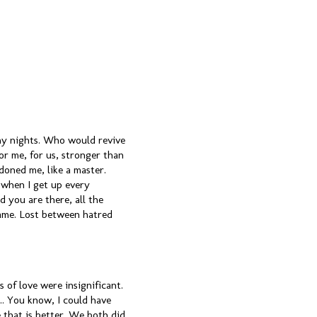
my nights. Who would revive
r me, for us, stronger than
ndoned me, like a master.
 when I get up every
d you are there, all the
blame. Lost between hatred
s of love were insignificant.
... You know, I could have
e that is better. We both did