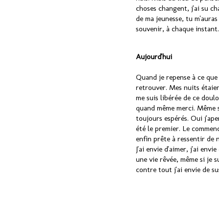
choses changent, j'ai su ch
de ma jeunesse, tu m'auras
souvenir, à chaque instant.
Aujourd'hui
Quand je repense à ce que j'
retrouver. Mes nuits étaien
me suis libérée de ce doulo
quand même merci. Même si 
toujours espérés. Oui j'aper
été le premier. Le commence
enfin prête à ressentir de
J'ai envie d'aimer, j'ai env
une vie rêvée, même si je s
contre tout j'ai envie de su