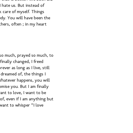
 hate us. But instead of
k care of myself. Things
edy. You will have been the
thers, often ; in my heart
d so much, prayed so much, to
inally changed, I freed
ver as long as I live, still
 dreamed of, the things I
. Whatever happens, you will
omise you. But I am finally
ant to love, I want to be
 of, even if I am anything but
 want to whisper “I love