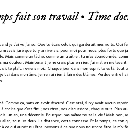
ps fait son travail • Time does
uand je t'ai vu j'ai su. Que tu étais celui, qui garderait mes nuits. Qui 
 m'avais juré que tu y arriverais, pour moi pour nous, plus forts que ja
celle. Mais comme un lâche, comme un traître ; tu m'as abandonnée, com
s ma douleur. Maintenant je ne crois plus en rien. J'ai mal en me levant ch
ié, s'il te plaît, reviens moi... Chaque jour dans mon esprit tu es là, tout
 je t'ai dans mon âme. Je n'en ai rien à faire des blâmes. Perdue entre ha
s.
é. Comme ça, sans en avoir discuté. C'est vrai, il n'y avait aucun espoi
s à croire que c'est fini ; nos rires, nos discussions, chaque nuit. Plus a
mois, un an, une décennie. Pourquoi pas même toute la vie ! Mais bon, ar
aller, tous les deux. La distance, cette connasse. Et le temps, ce con qui
r à ce qui aurait pu être, pensons à ce que nous pourrons être. Je m'y fe