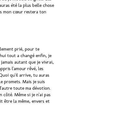
uras été la plus belle chose
ans mon cœur restera ton
llement prié, pour te
hui tout a changé enfin, je
 jamais autant que je vivrai,
pris l'amour rêvé, les
Quoi qu'il arrive, tu auras
le promets. Mais je suis
d'autre toute ma dévotion.
n côté. Même si je n'ai pas
it être la même, envers et