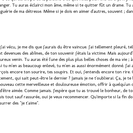
anger. Tu auras éclairci mon âme, même si te quitter fût un drame. Tu a
 guérie de ma détresse. Même si je dois en aimer d'autres, souvent ; d
ai vécu, je me dis que j'aurais du être vaincue. J'ai tellement pleuré, te
t devenues des abîmes, de ton souvenir j'étais la victime. Mais aujourd'
ureux venin. Tu auras été l'une des plus plus belles choses de ma vie ; à
tu m'en as beaucoup enlevé, tu m'en as aussi énormément donné. J'ai ap
çois encore ton sourire, tes soupirs. Et oui, j'entends encore ton rire. 
ment, qui sait peut-être le dernier ? Jamais je ne t'oublierai. Ça, je te 
 nouveau cette merveilleuse et douloureuse émotion, offrir à quelqu'un 
ie d'être aimée. Comme jamais. J'espère que tu as trouvé le bonheur, de to
uis tout sauf rassurée, oui je veux recommencer. Qu'importe si la fin do
surrer des "je t'aime".