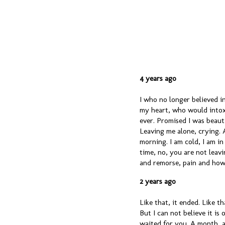
4 years ago
I who no longer believed 
my heart, who would intox
ever. Promised I was beauti
Leaving me alone, crying. 
morning. I am cold, I am in
time, no, you are not leav
and remorse, pain and ho
2 years ago
Like that, it ended. Like t
But I can not believe it is
waited for you. A month, a