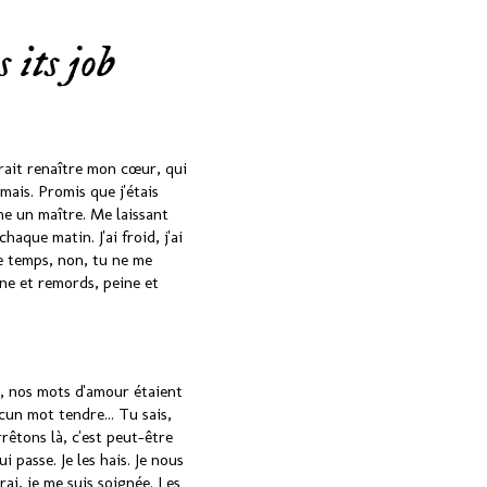
 its job
ferait renaître mon cœur, qui
mais. Promis que j'étais
me un maître. Me laissant
aque matin. J'ai froid, j'ai
 le temps, non, tu ne me
ine et remords, peine et
r, nos mots d'amour étaient
ucun mot tendre... Tu sais,
rêtons là, c'est peut-être
 passe. Je les hais. Je nous
rai, je me suis soignée. Les