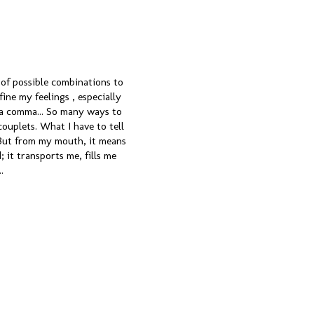
 of possible combinations to
ine my feelings , especially
, a comma... So many ways to
couplets. What I have to tell
. But from my mouth, it means
 it transports me, fills me
.