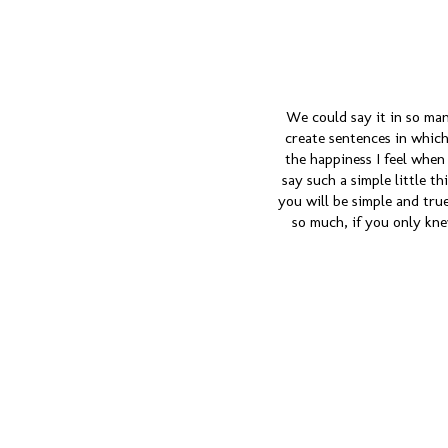
We could say it in so many
create sentences in which
the happiness I feel when
say such a simple little t
you will be simple and true
so much, if you only kne