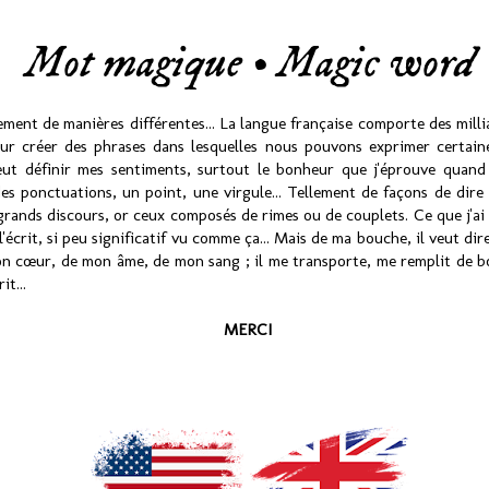
Mot magique • Magic word
ement de manières différentes... La langue française comporte des milli
our créer des phrases dans lesquelles nous pouvons exprimer certai
ut définir mes sentiments, surtout le bonheur que j'éprouve quand 
des ponctuations, un point, une virgule... Tellement de façons de dire u
grands discours, or ceux composés de rimes ou de couplets. Ce que j'ai à
 l'écrit, si peu significatif vu comme ça... Mais de ma bouche, il veut dir
on cœur, de mon âme, de mon sang ; il me transporte, me remplit de bo
it...
MERCI